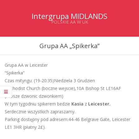
Skip
to
Intergrupa MIDLANDS
content
POLSKIE AA W UK
Primary
Grupa AA „Spikerka”
Navigation
Menu
Grupa AA w Leicester
“Spikerka”
Czas mityngu: (19-20:35)Niedziela 3 Grudzien
Methodist Church (boczne wejscie),10A Bishop St LE16AF
(Prosze dzwonic dzwonkiem)
W tym tygodniu spikerem bedzie
Kasia
z
Leicester.
Serdecznie wszystkich zapraszamy.
Parking dostępny pod adresem:44-46 Belgrave Gate, Leicester
LE1 3HR (płatny 2£).