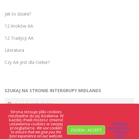
Jak to działa?
12 Kroków AA
12 Tradycji AA
Literatura
Czy AA jest dla Ciebie?
SZUKAJ NA STRONIE INTERGRUPY MIDLANDS
Search
Strona stosuje pliki cookies
niezbędne do jej działania. W
każdej chwili możesz zmienić
ustawienia cookies w swojej
Polityka
przeglądarce.
We use cookies
prywatności
ZGODA - ACCEPT
to ensure that we give you the
- Privacy
best experience on our website.
Policy
POLITYKA PRYWATNOŚCI / PRIVACY POLICY
Designed using
Creattica
. Powered