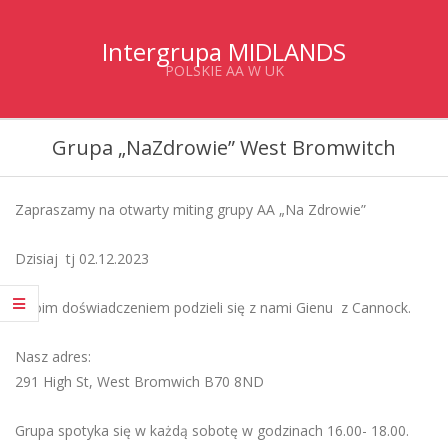
Skip
to
Intergrupa MIDLANDS
content
POLSKIE AA W UK
Primary
Grupa „NaZdrowie” West Bromwitch
Navigation
Menu
Zapraszamy na otwarty miting grupy AA „Na Zdrowie”
Dzisiaj tj 02.12.2023
swoim doświadczeniem podzieli się z nami Gienu z Cannock.
Nasz adres:
291 High St, West Bromwich B70 8ND
Grupa spotyka się w każdą sobotę w godzinach 16.00- 18.00.