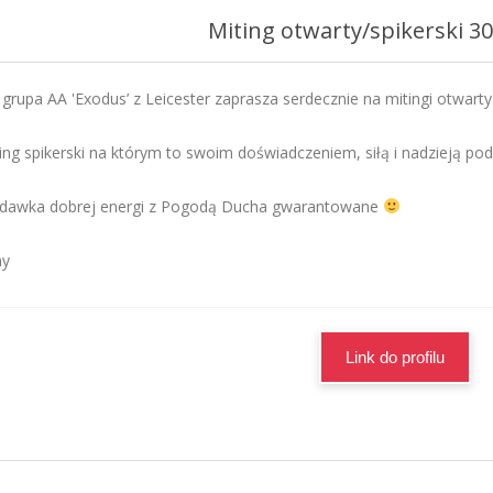
Miting otwarty/spikerski 3
rupa AA 'Exodus’ z Leicester zaprasza serdecznie na mitingi otwarty
ing spikerski na którym to swoim doświadczeniem, siłą i nadzieją podz
z dawka dobrej energi z Pogodą Ducha gwarantowane
my
Link do profilu