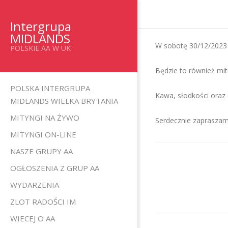
Skip
to
Intergrupa
content
MIDLANDS
W sobotę 30/12/2023 g
POLSKIE AA W UK
Będzie to również mit
Primary
POLSKA INTERGRUPA
Kawa, słodkości ora
Navigation
MIDLANDS WIELKA BRYTANIA
Menu
MITYNGI NA ŻYWO
Serdecznie zaprasza
MITYNGI ON-LINE
NASZE GRUPY AA
OGŁOSZENIA Z GRUP AA
WYDARZENIA
ZLOT RADOŚCI IM
WIECEJ O AA
2023-