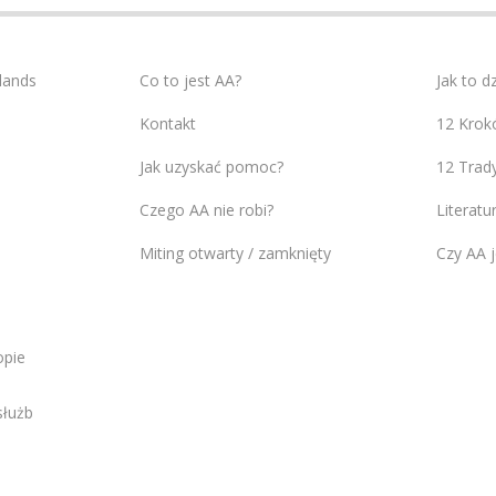
lands
Co to jest AA?
Jak to d
Kontakt
12 Krok
Jak uzyskać pomoc?
12 Trady
Czego AA nie robi?
Literatu
Miting otwarty / zamknięty
Czy AA j
opie
służb