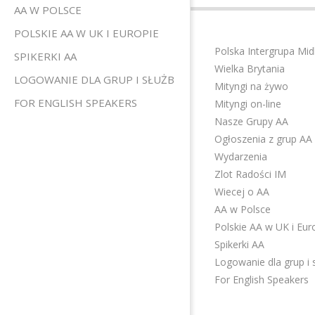
12-
AA W POLSCE
22
POLSKIE AA W UK I EUROPIE
Polska Intergrupa Mid
SPIKERKI AA
Wielka Brytania
LOGOWANIE DLA GRUP I SŁUŻB
Mityngi na żywo
FOR ENGLISH SPEAKERS
Mityngi on-line
Nasze Grupy AA
Ogłoszenia z grup AA
Wydarzenia
Zlot Radości IM
Wiecej o AA
AA w Polsce
Polskie AA w UK i Eur
Spikerki AA
Logowanie dla grup i 
For English Speakers