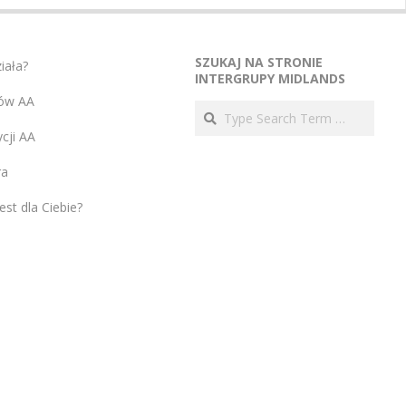
SZUKAJ NA STRONIE
ziała?
INTERGRUPY MIDLANDS
ów AA
Search
cji AA
ra
est dla Ciebie?