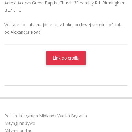
Adres: Acocks Green Baptist Church 39 Yardley Rd, Birmingham
B27 6HG
Wejście do salki znajduje się z boku, po lewej stronie kościoła,
od Alexander Road.
Link do profilu
2025-
01-
12
Polska Intergrupa Midlands Wielka Brytania
Mityngi na żywo
Mityngi on-line