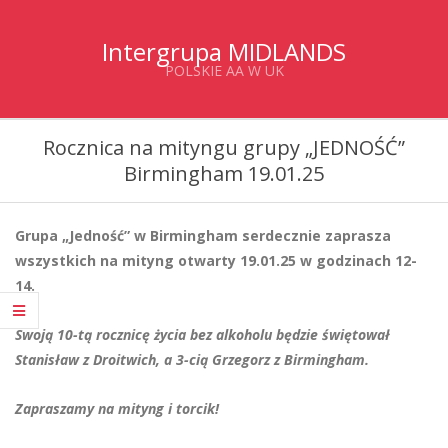
Skip
to
Intergrupa MIDLANDS
content
POLSKIE AA W UK
Primary
Rocznica na mityngu grupy „JEDNOŚĆ”
Navigation
Birmingham 19.01.25
Menu
Grupa „Jedność” w Birmingham serdecznie zaprasza
wszystkich na mityng otwarty 19.01.25 w godzinach 12-
14.
Swoją 10-tą
rocznicę życia bez alkoholu będzie świętował
Stanisław z Droitwich, a 3-cią
Grzegorz z Birmingham.
Zapraszamy na mityng i torcik!